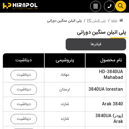
خانه
/
پلی اتیلن PE
/
پلی اتیلن سنگین دورانی
پلی اتیلن سنگین دورانی
فیلترها
نام محصول
پتروشیمی
دیتاشیت
HD-3840UA
دیتاشیت
مهاباد
Mahabad
دیتاشیت
3840UA lorestan
لرستان
دیتاشیت
3840 Arak
شازند
(پودر) 3840UA
دیتاشیت
شازند
Arak