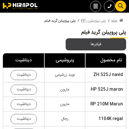
خانه
/
پلی پروپیلن - PP
/
پلی پروپیلن گرید فیلم
پلی پروپیلن گرید فیلم
فیلترها
نام محصول
پتروشیمی
دیتاشیت
دیتاشیت
ZH 525J navid
نوید زرشیمی
دیتاشیت
HP 525J maron
مارون
دیتاشیت
RP 210M Marun
مارون
دیتاشیت
1104K regal
رجال