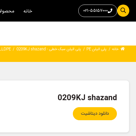
۰۲۱-۵۵۱۵۷۰۰۰
خانه
محصولا
خانه
/
پلی اتیلن PE
/
پلی اتیلن سبک خطی - LLDPE
0209KJ shazand
/
0209KJ shazand
دانلود دیتاشیت