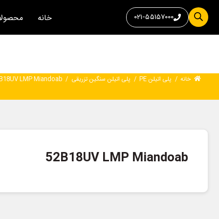
۰۲۱-۵۵۱۵۷۰۰۰
خانه
محصولا
خانه
/
پلی اتیلن PE
/
پلی اتیلن سنگین تزریقی
/
B18UV LMP Miandoab
52B18UV LMP Miandoab