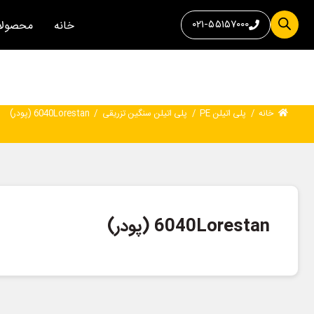
۰۲۱-۵۵۱۵۷۰۰۰
خانه
محصولا
خانه
/
پلی اتیلن PE
/
پلی اتیلن سنگین تزریقی
/
6040Lorestan (پودر) ‎
6040Lorestan (پودر) ‎