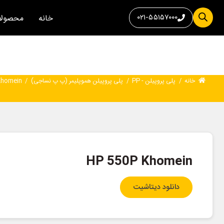
۰۲۱-۵۵۱۵۷۰۰۰
خانه
محصولا
خانه
/
پلی پروپیلن - PP
/
پلی پروپیلن هموپلیمر (پ پ نساجی)
/
Khomein
HP 550P Khomein
دانلود دیتاشیت