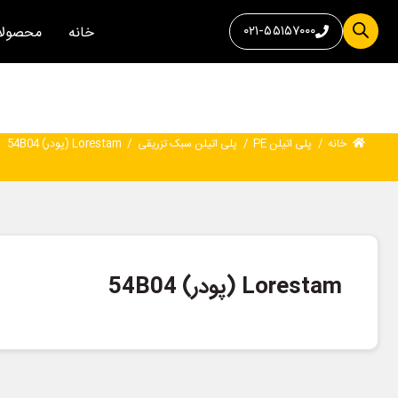
۰۲۱-۵۵۱۵۷۰۰۰
خانه
محصولا
خانه
/
پلی اتیلن PE
/
پلی اتیلن سبک تزریقی
/
Lorestam (پودر) 54B04
Lorestam (پودر) 54B04