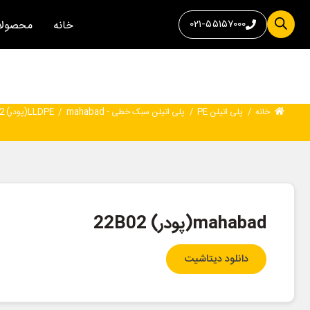
۰۲۱-۵۵۱۵۷۰۰۰
خانه
محصولا
خانه
/
پلی اتیلن PE
/
پلی اتیلن سبک خطی - LLDPE
mahabad(پودر) 22B02
/
mahabad(پودر) 22B02
دانلود دیتاشیت