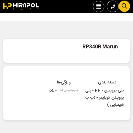
RP340R Marun
دسته بندی
ویژگی‌ها
پلی پروپیلن - PP
-
پلی
پتروشیمی‌ها:
مارون
پروپیلن کوپلیمر - (پ پ
شیمیایی )