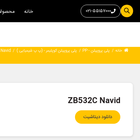
۰۲۱-۵۵۱۵۷۰۰۰
خانه
محصولا
خانه
/
پلی پروپیلن - PP
/
پلی پروپیلن کوپلیمر - (پ پ شیمیایی )
/
 Navid
ZB532C Navid
دانلود دیتاشیت