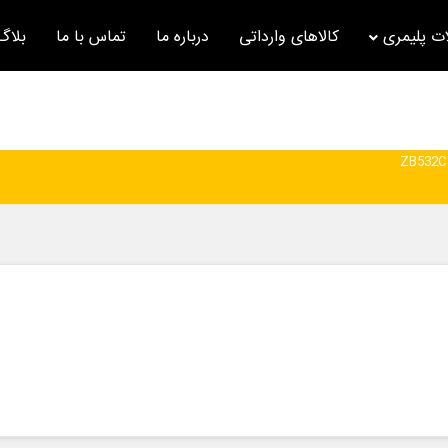
ت پلیمری
کالاهای وارداتی
درباره ما
تماس با ما
بلاگ
ZB532C